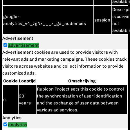
availabl
Descript
google-
is curre
session
analytics_v4_zgNx___z_ga_audiences
not
availabl
Advertisement
advertisement
Advertisement cookies are used to provide visitors with
relevant ads and marketing campaigns. These cookies track
visitors across websites and collect information to provide
customized ads.
Cookie
Looptijd
Omschrijving
Rubicon Project sets this cookie to control
20
the synchronization of user identification
c
years
and the exchange of user data between
various ad services.
Analytics
analytics