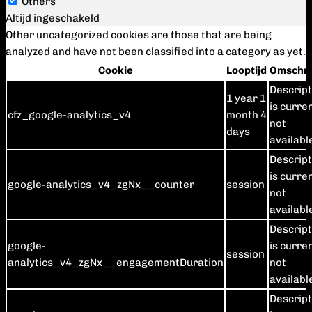
Others
Altijd ingeschakeld
Other uncategorized cookies are those that are being
analyzed and have not been classified into a category as yet.
Cookie
Looptijd
Omschri
Descript
1 year 1
is curre
cfz_google-analytics_v4
month 4
not
days
availabl
Descript
is curre
google-analytics_v4_zgNx__counter
session
not
availabl
Descript
google-
is curre
session
analytics_v4_zgNx__engagementDuration
not
availabl
Descript