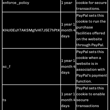
enforce_policy
1 year
cookie for secure
transactions.
PayPal sets this
cookie to run the
1 year 1
purchase
KHcl0EuY7AKSMgfvHl7J5E7hPtK
month 4
facilities offered
days
on the website
through PayPal.
PayPal sets this
cookie when a
1 year 1
website is in
sc_f
month 4
association with
days
PayPal's payment
function.
PayPal sets this
1 year 1
cookie to enable
ts
month 4
secure
days
transactions