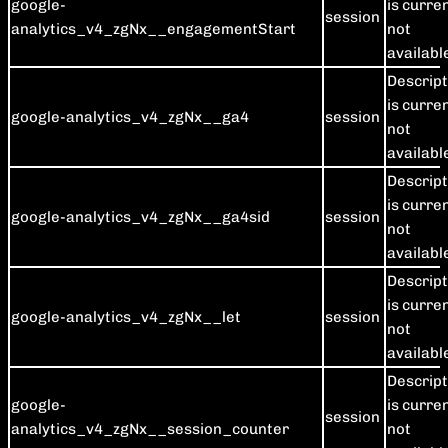
google-
is curre
session
analytics_v4_zgNx__engagementStart
not
availabl
Descript
is curre
google-analytics_v4_zgNx__ga4
session
not
availabl
Descript
is curre
google-analytics_v4_zgNx__ga4sid
session
not
availabl
Descript
is curre
google-analytics_v4_zgNx__let
session
not
availabl
Descript
google-
is curre
session
analytics_v4_zgNx__session_counter
not