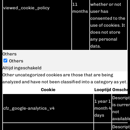
11
whether or not
viewed_cookie_policy
months
user has
consented to the
use of cookies. It
does not store
any personal
data.
Others
Others
Altijd ingeschakeld
Other uncategorized cookies are those that are being
analyzed and have not been classified into a category as yet.
Cookie
Looptijd
Omschri
Descript
1 year 1
is curre
cfz_google-analytics_v4
month 4
not
days
availabl
Descript