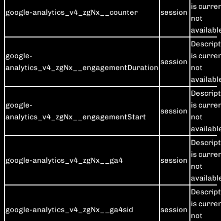
is curre
google-analytics_v4_zgNx__counter
session
not
availabl
Descript
google-
is curre
session
analytics_v4_zgNx__engagementDuration
not
availabl
Descript
google-
is curre
session
analytics_v4_zgNx__engagementStart
not
availabl
Descript
is curre
google-analytics_v4_zgNx__ga4
session
not
availabl
Descript
is curre
google-analytics_v4_zgNx__ga4sid
session
not